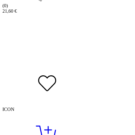
(0)
21,60
€
ICON