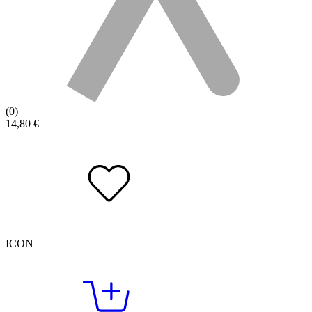
(0)
14,80
€
ICON