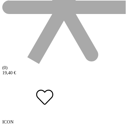
(0)
19,40
€
ICON