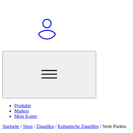
Produkte
Marken
Mein Konto
Startseite
/
Shop
/
Zigarillos
/
Kubanische Zigarillos
/
Serie Puritos