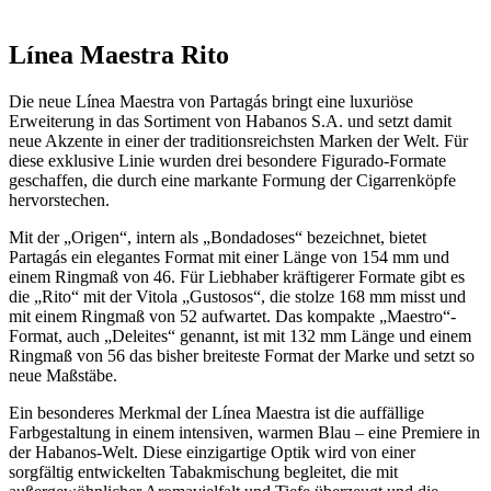
Línea Maestra Rito
Die neue Línea Maestra von Partagás bringt eine luxuriöse
Erweiterung in das Sortiment von Habanos S.A. und setzt damit
neue Akzente in einer der traditionsreichsten Marken der Welt. Für
diese exklusive Linie wurden drei besondere Figurado-Formate
geschaffen, die durch eine markante Formung der Cigarrenköpfe
hervorstechen.
Mit der „Origen“, intern als „Bondadoses“ bezeichnet, bietet
Partagás ein elegantes Format mit einer Länge von 154 mm und
einem Ringmaß von 46. Für Liebhaber kräftigerer Formate gibt es
die „Rito“ mit der Vitola „Gustosos“, die stolze 168 mm misst und
mit einem Ringmaß von 52 aufwartet. Das kompakte „Maestro“-
Format, auch „Deleites“ genannt, ist mit 132 mm Länge und einem
Ringmaß von 56 das bisher breiteste Format der Marke und setzt so
neue Maßstäbe.
Ein besonderes Merkmal der Línea Maestra ist die auffällige
Farbgestaltung in einem intensiven, warmen Blau – eine Premiere in
der Habanos-Welt. Diese einzigartige Optik wird von einer
sorgfältig entwickelten Tabakmischung begleitet, die mit