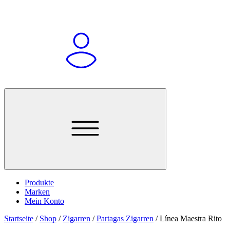
Produkte
Marken
Mein Konto
Startseite
/
Shop
/
Zigarren
/
Partagas Zigarren
/
Línea Maestra Rito