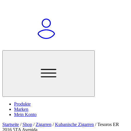
Produkte
Marken
Mein Konto
Startseite
/
Shop
/
Zigarren
/
Kubanische Zigarren
/
Tesoros ER
2016 5TA Avenida